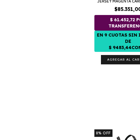
JERSEY MAGENTA CAR
$85.351,0
AGREGAR AL CAR
8
%
OFF