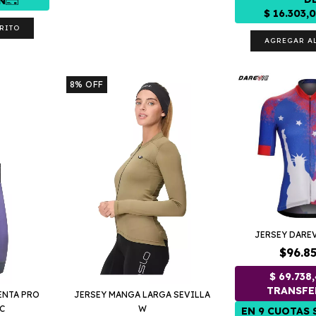
RITO
AGREGAR A
8
%
OFF
JERSEY DARE
$96.8
ENTA PRO
JERSEY MANGA LARGA SEVILLA
C
W