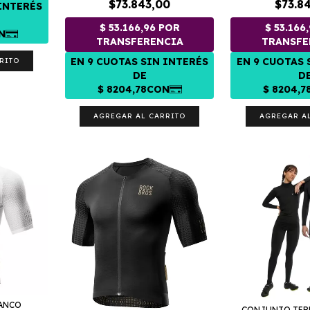
$73.843,00
$73.8
RITO
AGREGAR AL CARRITO
AGREGAR A
LANCO
CONJUNTO TER