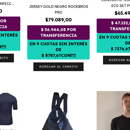
FECC...
ECO SET PU
JERSEY GOLD NEGRO ROCKBROS
0
$65.4
PRO
$79.089,00
RITO
AGREGAR A
AGREGAR AL CARRITO