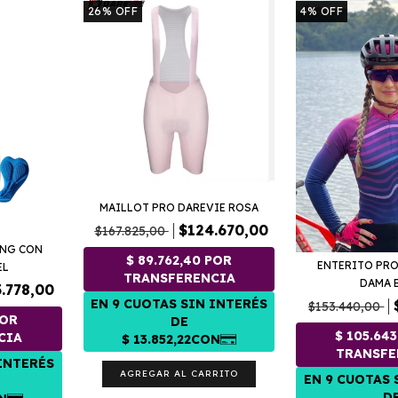
26
%
OFF
4
%
OFF
MAILLOT PRO DAREVIE ROSA
$124.670,00
$167.825,00
ING CON
ENTERITO PRO
EL
DAMA 
.778,00
$153.440,00
AGREGAR AL CARRITO