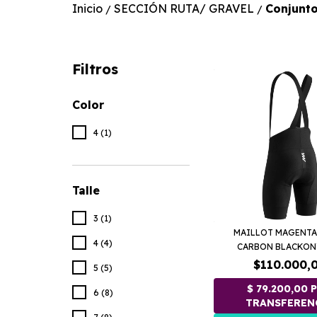
Inicio
SECCIÓN RUTA/ GRAVEL
Conjunto
/
/
Filtros
Color
4 (1)
Talle
3 (1)
MAILLOT MAGENTA
4 (4)
CARBON BLACKONY
$110.000,
5 (5)
6 (8)