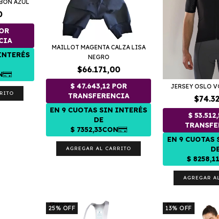
BON AZUL
0
MAILLOT MAGENTA CALZA LISA
NEGRO
$66.171,00
JERSEY OSLO 
RITO
$74.3
AGREGAR AL CARRITO
AGREGAR A
25
%
OFF
13
%
OFF