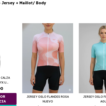
 Jersey + Maillot/ Body
 CALZA
X U...
00
JERSEY OSLO FLANDES ROSA
JERSEY OSLO 
NUEVO
AG