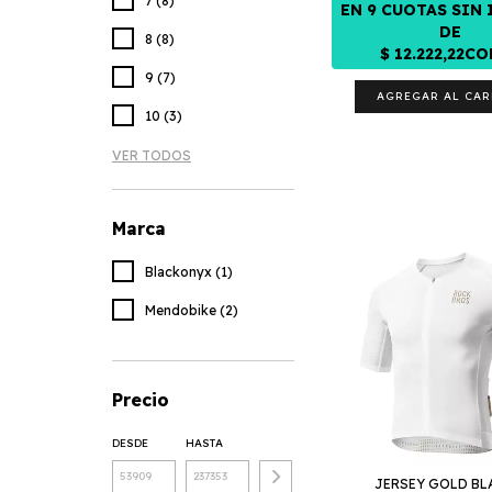
7 (8)
8 (8)
9 (7)
AGREGAR AL CAR
10 (3)
VER TODOS
Marca
Blackonyx (1)
Mendobike (2)
Precio
DESDE
HASTA
JERSEY GOLD B