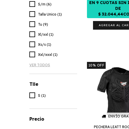
S/m (6)
Talla Unico (1)
Tu (9)
AGREGAR AL CAR
Xl/xxl (1)
Xs/s (1)
Xxl/xxxl (1)
VER TODOS
10
%
OFF
Tlle
S (1)
ENVÍO GRA
Precio
PECHERA LEATT RO