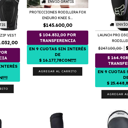
ENVÍO GRATIS
PROTECCIONES RODILLERA FOX
ENDURO KNEE S...
$145.600,00
ENVÍO
TIS
LAUNCH PRO D3
 ZIP VEST
RODILLE
.032,00
$247.100,00
AGREGAR AL CARRITO
RITO
AGREGAR A