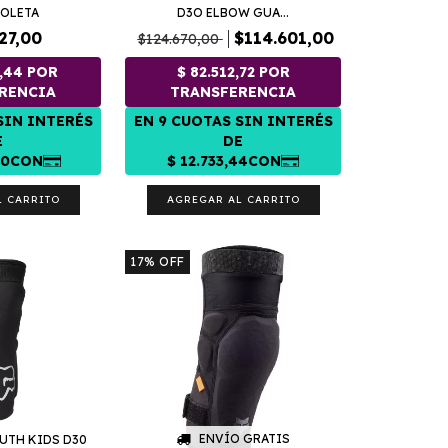
IOLETA
D3O ELBOW GUA...
27,00
$114.601,00
$124.670,00
L CARRITO
AGREGAR AL CARRITO
17
%
OFF
ENVÍO GRATIS
UTH KIDS D30