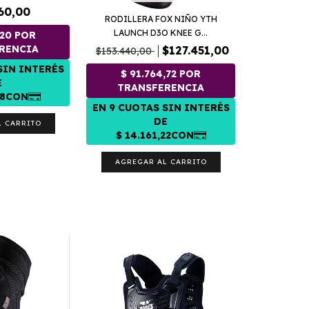
60,00
RODILLERA FOX NIÑO YTH
LAUNCH D3O KNEE G...
$127.451,00
$153.440,00
L CARRITO
AGREGAR AL CARRITO