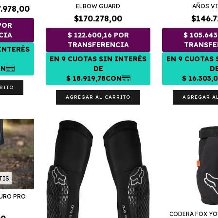
ELBOW GUARD
AÑOS V
.978,00
$170.278,00
$146.7
RITO
AGREGAR AL CARRITO
AGREGAR A
TIS
URO PRO
D
CODERA FOX YO