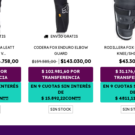
TIS
ENVÍO GRATIS
A LEATT
CODERA FOX ENDURO ELBOW
RODILLERA FOX
V...
GUARD
KNEE/SHIN
.758,00
$143.030,00
$43.3
$159.585,00
SIN STOCK
SIN S