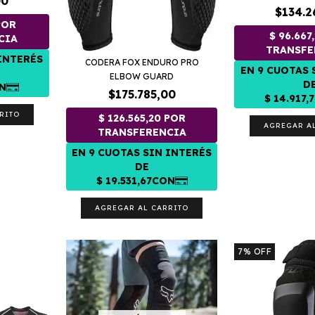
00
$134.2
CODERA FOX ENDURO PRO
ELBOW GUARD
$175.785,00
RITO
AGREGAR A
AGREGAR AL CARRITO
7
%
OFF