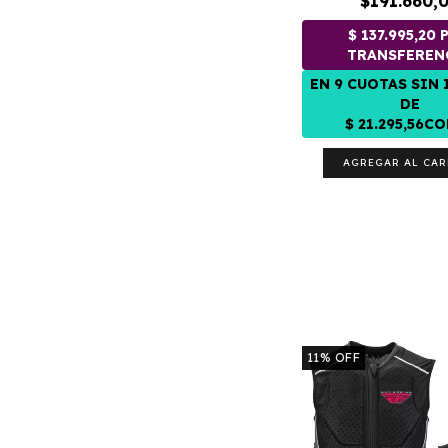
$191.660,
AGREGAR AL CAR
11
%
OFF