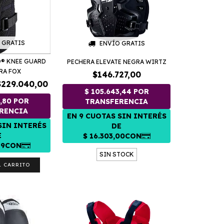
 GRATIS
ENVÍO GRATIS
O® KNEE GUARD
PECHERA ELEVATE NEGRA WIRTZ
RA FOX
$146.727,00
$229.040,00
SIN STOCK
L CARRITO