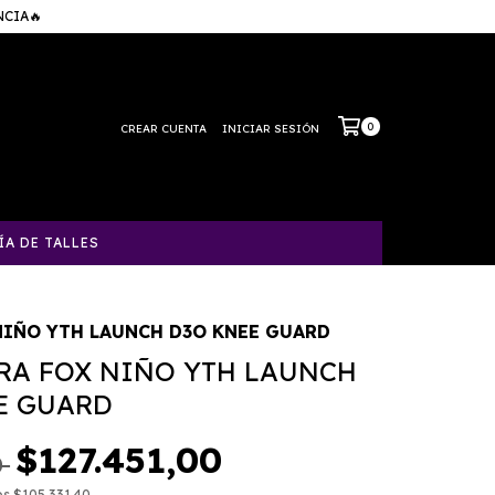
NCIA🔥
0
CREAR CUENTA
INICIAR SESIÓN
ÍA DE TALLES
NIÑO YTH LAUNCH D3O KNEE GUARD
RA FOX NIÑO YTH LAUNCH
E GUARD
$127.451,00
0
os
$105.331,40