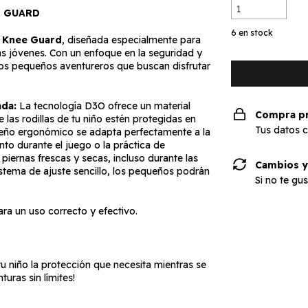
E GUARD
6
en stock
O Knee Guard
, diseñada especialmente para
s jóvenes. Con un enfoque en la seguridad y
llos pequeños aventureros que buscan disfrutar
ada:
La tecnología D3O ofrece un material
Compra p
las rodillas de tu niño estén protegidas en
Tus datos 
eño ergonómico se adapta perfectamente a la
nto durante el juego o la práctica de
piernas frescas y secas, incluso durante las
Cambios y
stema de ajuste sencillo, los pequeños podrán
Si no te gu
ra un uso correcto y efectivo.
u niño la protección que necesita mientras se
uras sin límites!