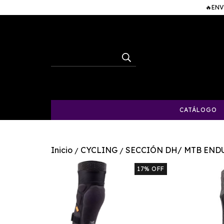
🔥ENV
CATÁLOGO
Inicio
CYCLING
SECCIÓN DH/ MTB END
/
/
17
%
OFF