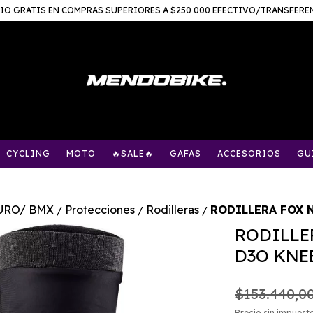
IO GRATIS EN COMPRAS SUPERIORES A $250 000 EFECTIVO/TRANSFERE
CYCLING
MOTO
🔥SALE🔥
GAFAS
ACCESORIOS
GU
URO/ BMX
Protecciones
Rodilleras
RODILLERA FOX 
/
/
/
RODILLE
D3O KNE
$153.440,0
Precio sin impuest