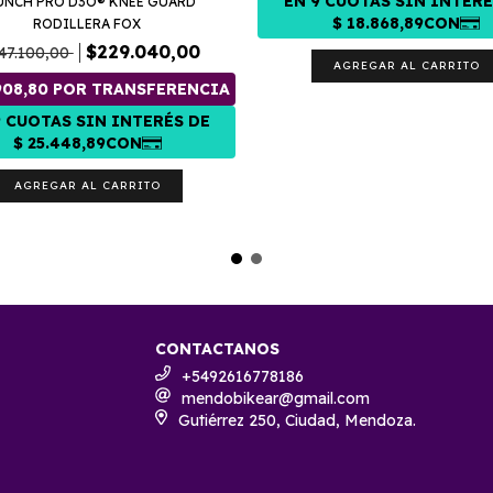
UNCH PRO D3O® KNEE GUARD
RODILLERA FOX
$229.040,00
47.100,00
AGREGAR AL CARRITO
AGREGAR AL CARRITO
CONTACTANOS
+5492616778186
mendobikear@gmail.com
Gutiérrez 250, Ciudad, Mendoza.