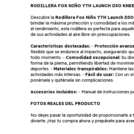
RODILLERA FOX NIÑO YTH LAUNCH D3O KNE
Descubre la
Rodillera Fox Niño YTH Launch D3
brindar la máxima protección y comodidad a los má
el rendimiento, esta rodillera es perfecta para aque
de sus actividades al aire libre sin preocupaciones.
Características destacadas:
-
Protección avanz
flexible que se endurece al impacto, asegurando que 
todo momento. -
Comodidad excepcional:
Su dis
forma de la pierna, permitiendo libertad de movimie
deportes. -
Materiales transpirables:
Mantiene las 
actividades más intensas. -
Fácil de usar:
Con un si
ponérsela y quitársela sin complicaciones.
Accesorios incluidos:
- Manual de instrucciones pa
FOTOS REALES DEL PRODUCTO
No dejes pasar la oportunidad de proporcionarle a t
divierte. ¡Haz tu compra ahora y prepárate para avent