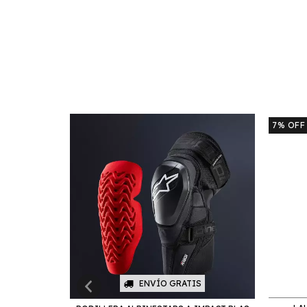
NUEVO
7
%
OFF
ENVÍO GRATIS