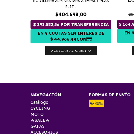
LA
UARDABARRO
RODILLERA ALPINESTARS A-IMPACT PLAS
ELIT...
$404.698,00
$2
AGREGAR AL CARRITO
NAVEGACIÓN
FORMAS DE ENVÍO
Catálogo
CYCLING
MOTO
🔥SALE🔥
GAFAS
ACCESORIOS